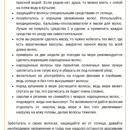
пресной водой. Если рядом нет душа, то можно взять с собой
на пляж воду в бутылке;
защищайте волосы специальными средствами от солнца;
позаботьтесь о хорошем увлажнении волос. Используйте,
кондиционеры, бальзамы-ополаскиватели и маски для волос.
Лучше не покупать средства 2 в одном, а применять каждое
средство по уходу как самостоятельное.
если вы решили сделать маску, то нужно избегать тех мест, где
есть кератиновые капсулы, аккуратно нанося маску по всей
длине волос;
примерно за две недели до поездки на море рекомендуется
сделать коррекцию нарощенных волос;
нарощенные волосы при принятии солнечных ванн лучше
заплетать в не тугую косу и убирать их под головной убор;
желательно не употреблять на отдыхе фенами и плойками,
ведь солнце и без того высушивает волосы;
перед купанием в море расчешите волосы, ведь море может
спутать их так, что расчесать их будет очень сложно;
заколки и резинки не снимайте с мокрых нарощенных волос, -
подождите, когда они высохнут. По возможности дайте волосам
отдохнуть от заколок, ведь море и без того увеличивает
нагрузку на кожу головы, делая волосы тяжелее.
Заботьтесь о своих волосах, защищайте их от солнца, давайте
необходимое увлажнение и тогда они надолго останутся красивыми