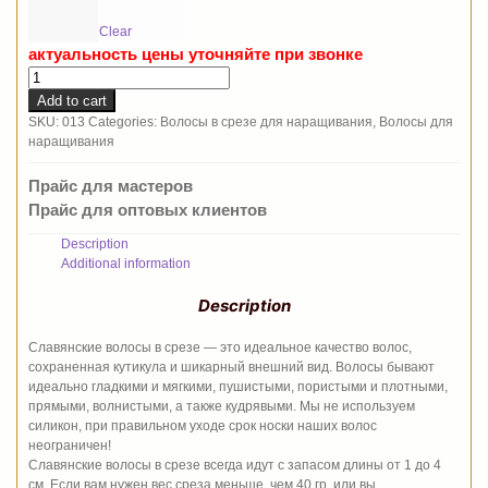
Clear
актуальность цены уточняйте при звонке
Волосы
в
Add to cart
срезе
SKU:
013
Categories:
Волосы в срезе для наращивания
,
Волосы для
для
наращивания
наращивания
Тон
Прайс для мастеров
16
Прайс для оптовых клиентов
quantity
Description
Additional information
Description
Славянские волосы в срезе — это идеальное качество волос,
сохраненная кутикула и шикарный внешний вид. Волосы бывают
идеально гладкими и мягкими, пушистыми, пористыми и плотными,
прямыми, волнистыми, а также кудрявыми. Мы не используем
силикон, при правильном уходе срок носки наших волос
неограничен!
Славянские волосы в срезе всегда идут с запасом длины от 1 до 4
см. Если вам нужен вес среза меньше, чем 40 гр, или вы