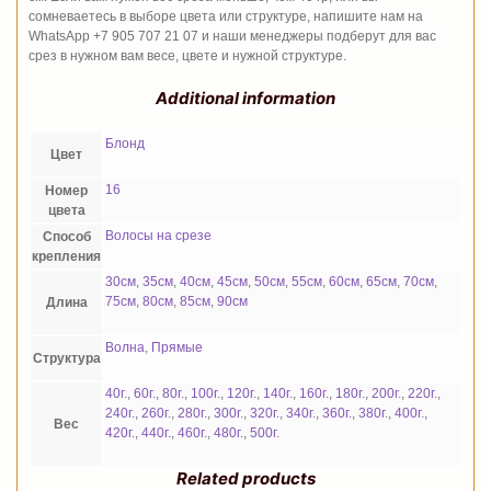
сомневаетесь в выборе цвета или структуре, напишите нам на
WhatsApp +7 905 707 21 07 и наши менеджеры подберут для вас
срез в нужном вам весе, цвете и нужной структуре.
Additional information
Блонд
Цвет
16
Номер
цвета
Волосы на срезе
Способ
крепления
30см
,
35см
,
40см
,
45см
,
50см
,
55см
,
60см
,
65см
,
70см
,
75см
,
80см
,
85см
,
90см
Длина
Волна
,
Прямые
Структура
40г.
,
60г.
,
80г.
,
100г.
,
120г.
,
140г.
,
160г.
,
180г.
,
200г.
,
220г.
,
240г.
,
260г.
,
280г.
,
300г.
,
320г.
,
340г.
,
360г.
,
380г.
,
400г.
,
Вес
420г.
,
440г.
,
460г.
,
480г.
,
500г.
Related products