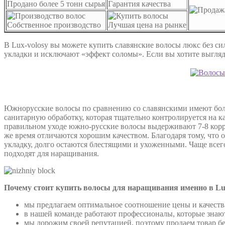
Продано более 5 тонн сырья
Гарантия качества
Собственное производство
Лучшая цена на рынке
В Lux-volosy вы можете купить славянские волосы люкс без си
укладки и исключают «эффект соломы». Если вы хотите выглядет
Южнорусские волосы по сравнению со славянскими имеют боль
санитарную обработку, которая тщательно контролируется на к
правильном уходе южно-русские волосы выдерживают 7-8 корр
же время отличаются хорошим качеством. Благодаря тому, что
укладку, долго остаются блестящими и ухоженными. Чаще всег
подходят для наращивания.
Почему стоит купить волосы для наращивания именно в Lux
мы предлагаем оптимальное соотношение цены и качеств
в нашей команде работают профессионалы, которые знают
мы дорожим своей репутацией, поэтому продаем товар бе