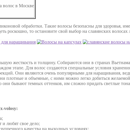
ликоновой обработки. Такие волосы безопасны для здоровья, име
ь роскошно, то остановите свой выбор на славянских волосах лю
шую жесткость и толщину. Собираются они в странах Вьетнама
аждом этапе. Для волос создаются специальные условия хранени
екций. Они являются очень популярными для наращивания, ведь
 они плотные и объемные, с ними можно легко добиться желаем
о они бывают темных оттенков, им сложно придать светлые тона
-volosy:
а;
 и любят свое дело;
зупречного качества на выходных условиях;