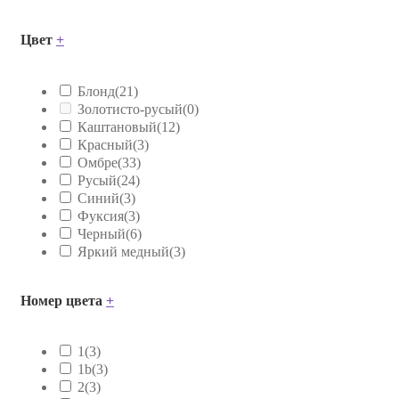
Цвет
+
Блонд
(21)
Золотисто-русый
(0)
Каштановый
(12)
Красный
(3)
Омбре
(33)
Русый
(24)
Синий
(3)
Фуксия
(3)
Черный
(6)
Яркий медный
(3)
Номер цвета
+
1
(3)
1b
(3)
2
(3)