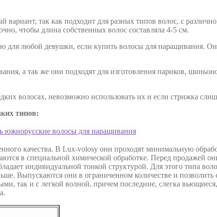
 вариант, так как подходит для разных типов волос, с различн
очно, чтобы длина собственных волос составляла 4-5 см.
ю для любой девушки, если купить волосы для наращивания. Они
ания, а так же они подходят для изготовления париков, шиньоно
дких волосах, невозможно использовать их и если стрижка слиш
ких типов:
нного качества. В Lux-volosy они проходят минимальную обрабо
аются в специальной химической обработке. Перед продажей о
обладает индивидуальной тонкой структурой. Для этого типа во
льше. Выпускаются они в ограниченном количестве и позволить с
ми, так и с легкой волной, причем последние, слегка вьющиеся
а.