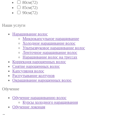
80см
(72)
10.1/26
(0)
85см
(72)
4/14
(3)
90см
(72)
4/999
(3)
6.1/24
(3)
Наши услуги
6.1/999
(3)
6/24
(3)
Наращивание волос
6/6.1
(3)
Микрокапсульное наращивание
8/24
(3)
Холодное наращивание волос
Красный
(3)
Ультразвуковое наращивание волос
Медный
(0)
Ленточное наращивание волос
Синий
(3)
Наращивание волос на трессах
Фуксия
(3)
Коррекция нарощенных волос
Снятие нарощенных волос
Капсуляция волос
Распутывание колтунов
Окрашивание нарощенных волос
Обучение
Обучение наращиванию волос
Курсы холодного наращивания
Обучение локонам