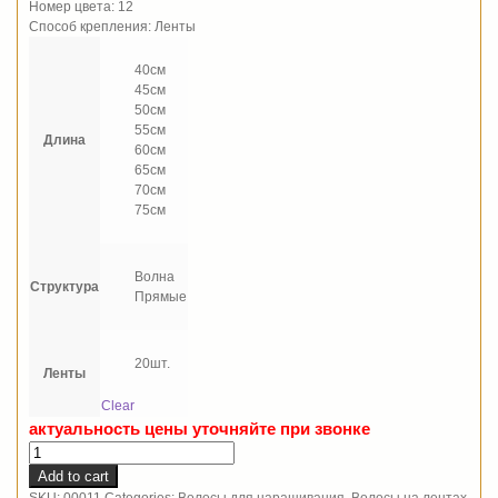
Номер цвета: 12
Способ крепления: Ленты
40см
45см
50см
55см
Длина
60см
65см
70см
75см
Волна
Структура
Прямые
20шт.
Ленты
Clear
актуальность цены уточняйте при звонке
Волосы
на
Add to cart
лентах