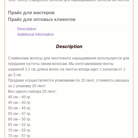
SKU:
00011
Categories:
Волосы для наращивания
,
Волосы на лентах
тон
12
Прайс для мастеров
quantity
Прайс для оптовых клиентов
Description
Additional information
Description
Славянские волосы для ленточного наращивания используются для
придания густоты своим волосам. Мы изготавливаем ленты
шириной 3.2 см, длина волос на лентах всегда идет с запасом от 1
до 3 см.
Продажа осуществляется упаковками по 20 лент, стоимость указана
за 1 упаковку 20 лент.
Вес одного набора 20 лент:
40 см – 40 гр.
45 см – 42 гр.
50 см – 45 гр.
55 см – 47 гр.
60 см – 50 гр.
65 см – 52 гр.
70 см – 55 гр.
75 см – 57 гр.