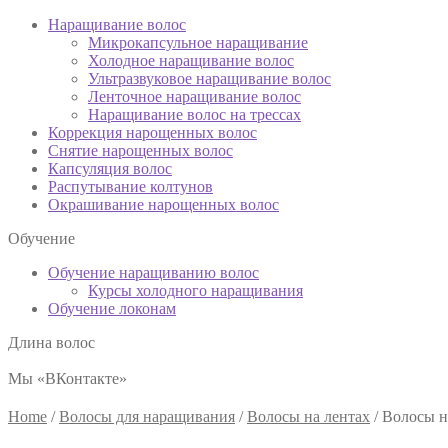
Наращивание волос
Микрокапсульное наращивание
Холодное наращивание волос
Ультразвуковое наращивание волос
Ленточное наращивание волос
Наращивание волос на трессах
Коррекция нарощенных волос
Снятие нарощенных волос
Капсуляция волос
Распутывание колтунов
Окрашивание нарощенных волос
Обучение
Обучение наращиванию волос
Курсы холодного наращивания
Обучение локонам
Длина волос
Мы «ВКонтакте»
Home
/
Волосы для наращивания
/
Волосы на лентах
/
Волосы н