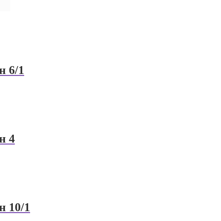
н 6/1
н 4
н 10/1